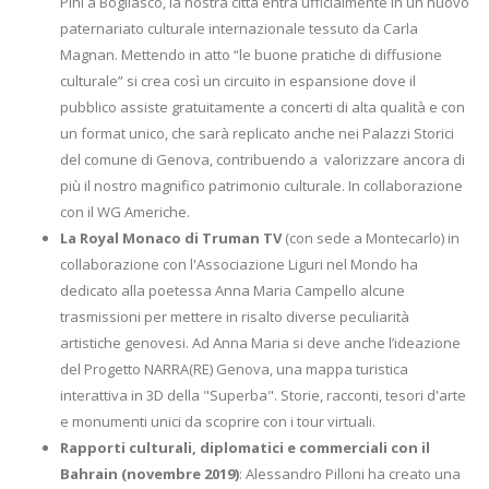
Pini a Bogliasco, la nostra città entra ufficialmente in un nuovo
paternariato culturale internazionale tessuto da Carla
Magnan. Mettendo in atto “le buone pratiche di diffusione
culturale” si crea così un circuito in espansione dove il
pubblico assiste gratuitamente a concerti di alta qualità e con
un format unico, che sarà replicato anche nei Palazzi Storici
del comune di Genova, contribuendo a valorizzare ancora di
più il nostro magnifico patrimonio culturale. In collaborazione
con il WG Americhe.
La Royal Monaco di Truman TV
(con sede a Montecarlo) in
collaborazione con l'Associazione Liguri nel Mondo ha
dedicato alla poetessa Anna Maria Campello alcune
trasmissioni per mettere in risalto diverse peculiarità
artistiche genovesi. Ad Anna Maria si deve anche l’ideazione
del Progetto NARRA(RE) Genova, una mappa turistica
interattiva in 3D della "Superba". Storie, racconti, tesori d'arte
e monumenti unici da scoprire con i tour virtuali.
Rapporti culturali, diplomatici e commerciali con il
Bahrain (novembre 2019)
: Alessandro Pilloni ha creato una