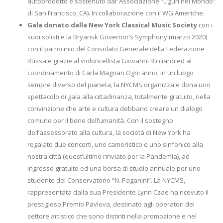
autoprodotto e sostenuto dal”Associazione “Liguri nel Mondo”
di San Francisco, CA). In collaborazione con il WG Americhe.
Gala donato dalla New York Classical Music Society
con i
suoi solisti e la Bryansk Governor’s Symphony (marzo 2020)
con il patrocinio del Consolato Generale della Federazione
Russa e grazie al violoncellista Giovanni Ricciardi ed al
coordinamento di Carla Magnan.Ogni anno, in un luogo
sempre diverso del pianeta, la NYCMS organizza e dona uno
spettacolo di gala alla cittadinanza, totalmente gratuito, nella
convinzione che arte e cultura debbano creare un dialogo
comune per il bene dell’umanità. Con il sostegno
dell’assessorato alla cultura, la società di New York ha
regalato due concerti, uno cameristico e uno sinfonico alla
nostra città (quest’ultimo rinviato per la Pandemia), ad
ingresso gratuito ed una borsa di studio annuale per uno
studente del Conservatorio “N. Paganini”. La NYCMS,
rappresentata dalla sua Presidente Lynn Czae ha ricevuto il
prestigioso Premio Pavlova, destinato agli operatori del
settore artistico che sono distinti nella promozione e nel