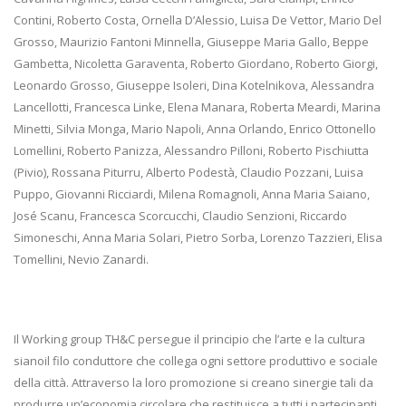
Contini, Roberto Costa, Ornella D’Alessio, Luisa De Vettor, Mario Del
Grosso, Maurizio Fantoni Minnella, Giuseppe Maria Gallo, Beppe
Gambetta, Nicoletta Garaventa, Roberto Giordano, Roberto Giorgi,
Leonardo Grosso, Giuseppe Isoleri, Dina Kotelnikova, Alessandra
Lancellotti, Francesca Linke, Elena Manara, Roberta Meardi, Marina
Minetti, Silvia Monga, Mario Napoli, Anna Orlando, Enrico Ottonello
Lomellini, Roberto Panizza, Alessandro Pilloni, Roberto Pischiutta
(Pivio), Rossana Piturru, Alberto Podestà, Claudio Pozzani, Luisa
Puppo, Giovanni Ricciardi, Milena Romagnoli, Anna Maria Saiano,
José Scanu, Francesca Scorcucchi, Claudio Senzioni, Riccardo
Simoneschi, Anna Maria Solari, Pietro Sorba, Lorenzo Tazzieri, Elisa
Tomellini, Nevio Zanardi.
Il Working group TH&C persegue il principio che l’arte e la cultura
sianoil filo conduttore che collega ogni settore produttivo e sociale
della città. Attraverso la loro promozione si creano sinergie tali da
produrre un’economia circolare che restituisce a tutti i partecipanti