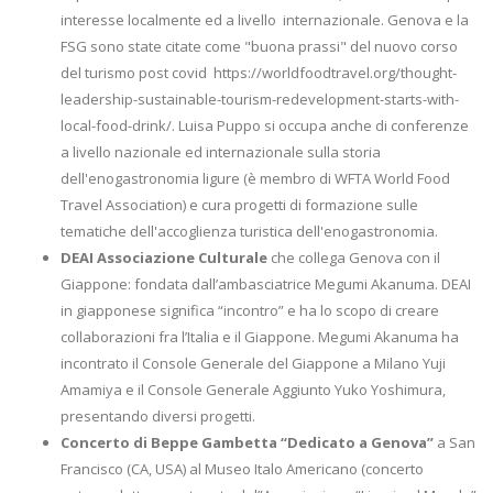
interesse localmente ed a livello internazionale. Genova e la
FSG sono state citate come "buona prassi" del nuovo corso
del turismo post covid https://worldfoodtravel.org/thought-
leadership-sustainable-tourism-redevelopment-starts-with-
local-food-drink/. Luisa Puppo si occupa anche di conferenze
a livello nazionale ed internazionale sulla storia
dell'enogastronomia ligure (è membro di WFTA World Food
Travel Association) e cura progetti di formazione sulle
tematiche dell'accoglienza turistica dell'enogastronomia.
DEAI Associazione Culturale
che collega Genova con il
Giappone: fondata dall’ambasciatrice Megumi Akanuma. DEAI
in giapponese significa “incontro” e ha lo scopo di creare
collaborazioni fra l’Italia e il Giappone. Megumi Akanuma ha
incontrato il Console Generale del Giappone a Milano Yuji
Amamiya e il Console Generale Aggiunto Yuko Yoshimura,
presentando diversi progetti.
Concerto di Beppe Gambetta “Dedicato a Genova”
a San
Francisco (CA, USA) al Museo Italo Americano (concerto